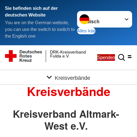
Sie befinden sich auf der
Sprache wechseln zu
deutschen Website
You are on the German website,
you can use the switch to switch to
Alles klar
the English one
DRK-Kreisverband
Fulda e.V.
Spenden
Kreisverbände
Kreisverbände
Kreisverband Altmark-
West e.V.