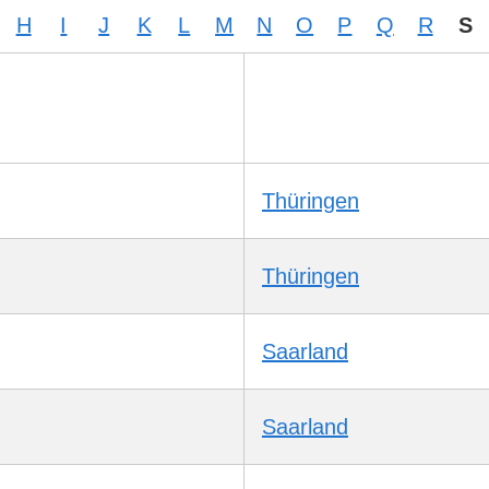
H
I
J
K
L
M
N
O
P
Q
R
S
Thüringen
Thüringen
Saarland
Saarland