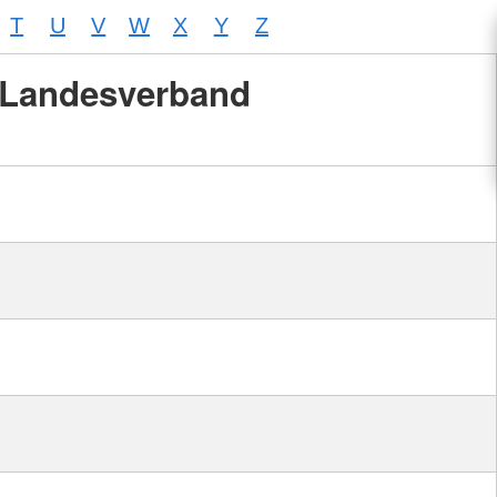
T
U
V
W
X
Y
Z
Landesverband