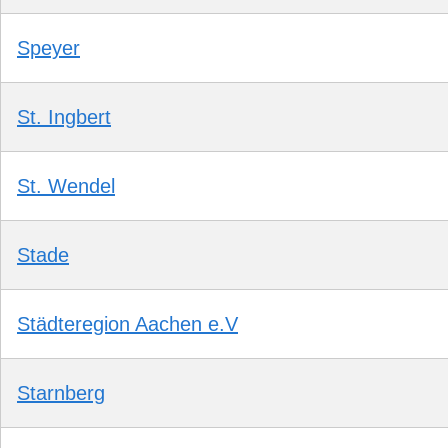
Speyer
St. Ingbert
St. Wendel
Stade
Städteregion Aachen e.V
Starnberg