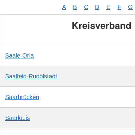
A
B
C
D
E
F
G
Kreisverband
Saale-Orla
Saalfeld-Rudolstadt
Saarbrücken
Saarlouis