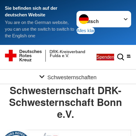
Sie befinden sich auf der
Sprache wechseln zu
deutschen Website
You are on the German website,
you can use the switch to switch to
Alles klar
the English one
DRK-Kreisverband
Fulda e.V.
Spenden
Schwesternschaften
Schwesternschaft DRK-
Schwesternschaft Bonn
e.V.