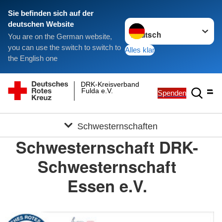
Sie befinden sich auf der
Sprache wechseln zu
deutschen Website
You are on the German website,
you can use the switch to switch to
Alles klar
the English one
DRK-Kreisverband
Fulda e.V.
Spenden
Schwesternschaften
Schwesternschaft DRK-
Schwesternschaft
Essen e.V.