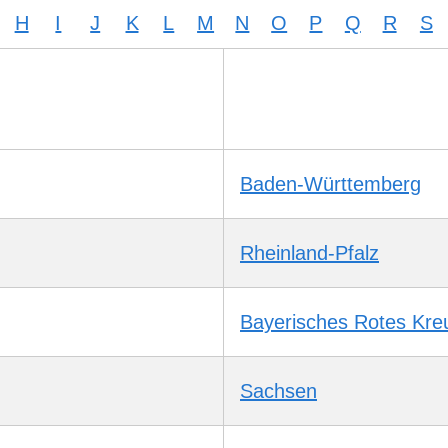
H
I
J
K
L
M
N
O
P
Q
R
S
Baden-Württemberg
Rheinland-Pfalz
Bayerisches Rotes Kre
Sachsen