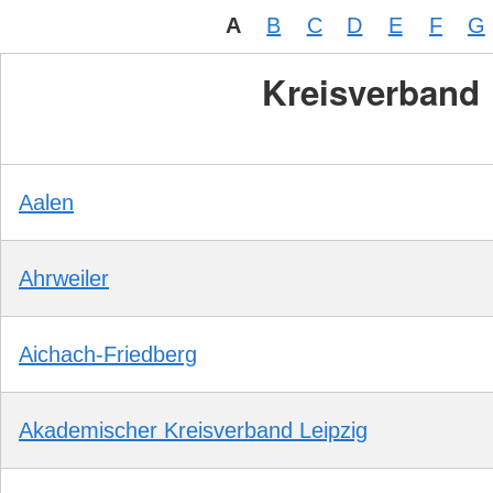
A
B
C
D
E
F
G
Kreisverband
Aalen
Ahrweiler
Aichach-Friedberg
Akademischer Kreisverband Leipzig