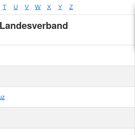
T
U
V
W
X
Y
Z
Landesverband
uz