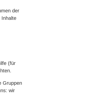
ahmen der
 Inhalte
lfe (für
chten.
ne Gruppen
ns: wir