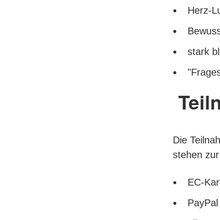
Herz-L
Bewusst
stark 
"Frage
Tei
Die Teilna
stehen zur
EC-Kar
PayPal