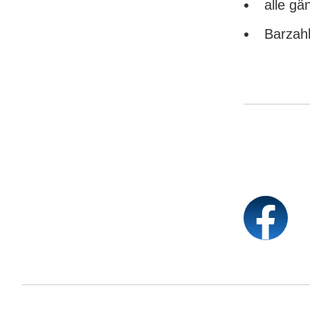
alle gä
Barzah