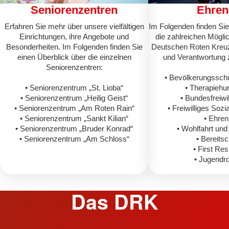
Seniorenzentren
Ehren
Erfahren Sie mehr über unsere vielfältigen
Im Folgenden finden Sie
Einrichtungen, ihre Angebote und
die zahlreichen Mögli
Besonderheiten. Im Folgenden finden Sie
Deutschen Roten Kreuz
einen Überblick über die einzelnen
und Verantwortung
Seniorenzentren:
• Bevölkerungssch
• Seniorenzentrum „St. Lioba“
• Therapieh
• Seniorenzentrum „Heilig Geist“
• Bundesfreiwil
• Seniorenzentrum „Am Roten Rain“
• Freiwilliges Sozi
• Seniorenzentrum „Sankt Kilian“
• Ehre
• Seniorenzentrum „Bruder Konrad“
• Wohlfahrt und 
• Seniorenzentrum „Am Schloss“
• Bereitsc
• First Re
• Jugendr
Das DRK