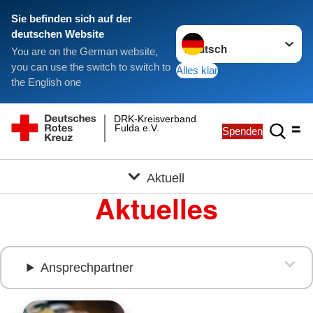
Sie befinden sich auf der
Sprache wechseln zu
deutschen Website
You are on the German website,
you can use the switch to switch to
Alles klar
the English one
DRK-Kreisverband
Fulda e.V.
Spenden
Aktuell
Aktuelles
Ansprechpartner