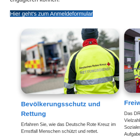
Hier geht's zum Anmeldeformular
Freiw
Bevölkerungsschutz und
Rettung
Das DRK
Vielzahl
Erfahren Sie, wie das Deutsche Rote Kreuz im
Soziale
Ernstfall Menschen schützt und rettet.
Aufgabe