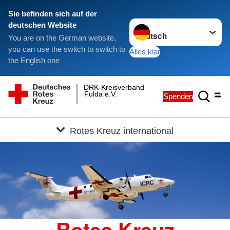
Sie befinden sich auf der
Sprache wechseln zu
deutschen Website
You are on the German website,
you can use the switch to switch to
Alles klar
the English one
DRK-Kreisverband
Fulda e.V.
Spenden
Rotes Kreuz international
Rotes Kreuz