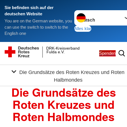
Sie befinden sich auf der
Sprache wechseln zu
deutschen Website
You are on the German website, you
can use the switch to switch to the
Alles klar
English one
DRK-Kreisverband
Fulda e.V.
Spenden
Die Grundsätze des Roten Kreuzes und Roten
Halbmondes
Die Grundsätze des
Roten Kreuzes und
Roten Halbmondes