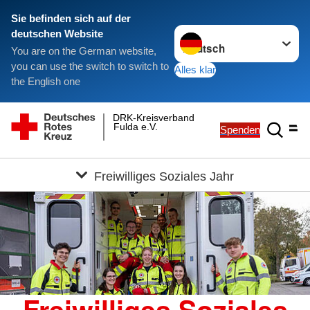
Sie befinden sich auf der
Sprache wechseln zu
deutschen Website
You are on the German website,
you can use the switch to switch to
Alles klar
the English one
DRK-Kreisverband
Fulda e.V.
Spenden
Freiwilliges Soziales Jahr
Freiwilliges Soziales