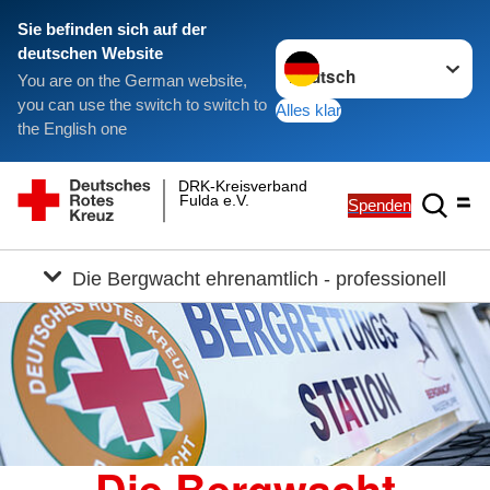
Sie befinden sich auf der
Sprache wechseln zu
deutschen Website
You are on the German website,
you can use the switch to switch to
Alles klar
the English one
DRK-Kreisverband
Fulda e.V.
Spenden
Die Bergwacht ehrenamtlich - professionell
Die Bergwacht