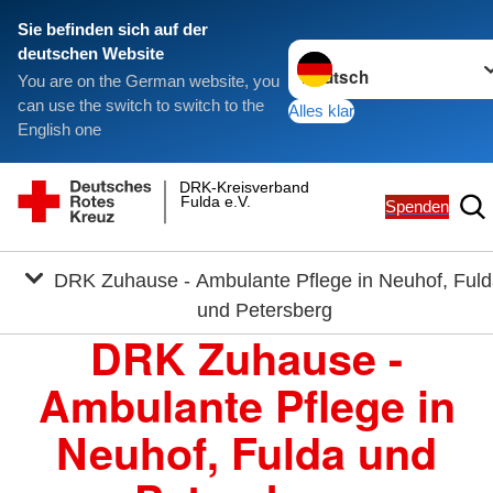
Sie befinden sich auf der
Sprache wechseln zu
deutschen Website
You are on the German website, you
can use the switch to switch to the
Alles klar
English one
DRK-Kreisverband
Fulda e.V.
Spenden
DRK Zuhause - Ambulante Pflege in Neuhof, Fulda
und Petersberg
DRK Zuhause -
Ambulante Pflege in
Neuhof, Fulda und